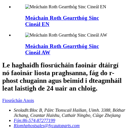
Meáchain Roth Gearrthóg Sinc
Cineál EN
Meáchain Roth Gearrthóg Sinc
Cineál AW
Le haghaidh fiosrúcháin faoinár dtáirgí
nó faoinár liosta praghsanna, fág do r-
phost chugainn agus beimid i dteagmháil
leat laistigh de 24 uair an chloig.
Fiosrúchán Anois
Seoladh:
Bloc B, Páirc Tionscail Hailian, Uimh. 3388, Bóthar
Jichang, Ceantar Haishu, Cathair Ningbo, Cúige Zhejiang
Fón:
86-574-87277199
Ríomhphost
sales@fycautoparts.com