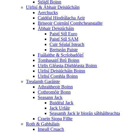
Stóidí Boinn
Uirlisí & Ábhair Deisiúcháin
Aerchucks
Caidéal Hiodrálacha Aeir
Briseoir Coirníní Comhcheangailte
Ábhair Deisiúcháin
Paistí Stíl Euro
Paistí Stíl SAM
Cuir Séalaí Isteach
Breiseán Paiste
Fuálaithe & Scríobadóirí
Tomhasairí Brú Boinn
Uirlis Gléasta-Díghléasta Boinn
Uirlisí Deisiúcháin Boinn
Uirlisí Comhla Boinn
Trealamh Garáiste
Athraitheoir Boinn
Cothromóir Bonn
Seasann Jack
Buidéal Jack
Jack Urláir
Seasamh Jack le biorán sábháilteachta
Craein Siopa Fillte
Roth & Gabhálais
Imeall Cruach