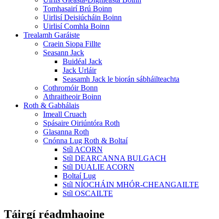
Tomhasairí Brú Boinn
Uirlisí Deisiúcháin Boinn
Uirlisí Comhla Boinn
Trealamh Garáiste
Craein Siopa Fillte
Seasann Jack
Buidéal Jack
Jack Urláir
Seasamh Jack le biorán sábháilteachta
Cothromóir Bonn
Athraitheoir Boinn
Roth & Gabhálais
Imeall Cruach
Spásaire Oiriúntóra Roth
Glasanna Roth
Cnónna Lug Roth & Boltaí
Stíl ACORN
Stíl DEARCANNA BULGACH
Stíl DUALIE ACORN
Boltaí Lug
Stíl NÍOCHÁIN MHÓR-CHEANGAILTE
Stíl OSCAILTE
Táirgí réadmhaoine