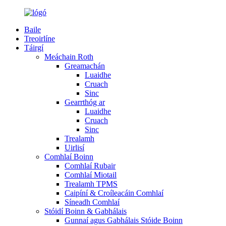
Baile
Treoirlíne
Táirgí
Meáchain Roth
Greamachán
Luaidhe
Cruach
Sinc
Gearrthóg ar
Luaidhe
Cruach
Sinc
Trealamh
Uirlisí
Comhlaí Boinn
Comhlaí Rubair
Comhlaí Miotail
Trealamh TPMS
Caipíní & Croíleacáin Comhlaí
Síneadh Comhlaí
Stóidí Boinn & Gabhálais
Gunnaí agus Gabhálais Stóide Boinn