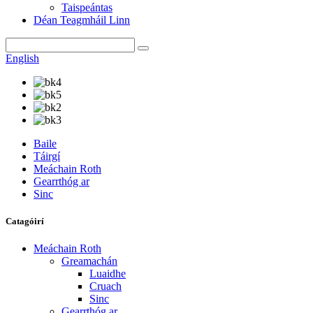
Taispeántas
Déan Teagmháil Linn
English
Baile
Táirgí
Meáchain Roth
Gearrthóg ar
Sinc
Catagóirí
Meáchain Roth
Greamachán
Luaidhe
Cruach
Sinc
Gearrthóg ar