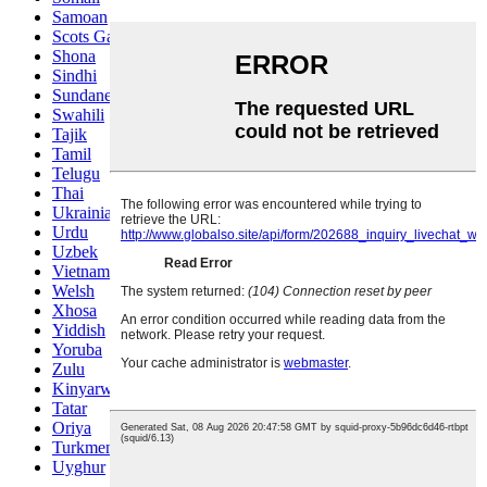
Samoan
Scots Gaelic
Shona
Sindhi
Sundanese
Swahili
Tajik
Tamil
Telugu
Thai
Ukrainian
Urdu
Uzbek
Vietnamese
Welsh
Xhosa
Yiddish
Yoruba
Zulu
Kinyarwanda
Tatar
Oriya
Turkmen
Uyghur