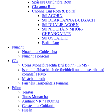
Spásaire Oiriúntóra Roth
Glasanna Roth
Cnónna Lug Roth & Boltaí
Stíl ACORN
Stíl DEARCANNA BULGACH
Stíl DUALIE ACORN
Stíl NÍOCHÁIN MHÓR-
CHEANGAILTE
Stíl OSCAILTE
Boltaí Lug
Nuacht
Nuacht na Cuideachta
Nuacht Tionscail
Cás
Córas Monatóireachta Brú Boinn (TPMS)
Is cuid thábhachtach de fheithiclí nua-aimseartha iad
comhlaí TPMS
Meáchain roth
Faisnéis Taispeántais Panama
Fúinn
Teastas
Turas Monarcha
Amharc VR na hOifige
Ceisteanna Coitianta
Físeán