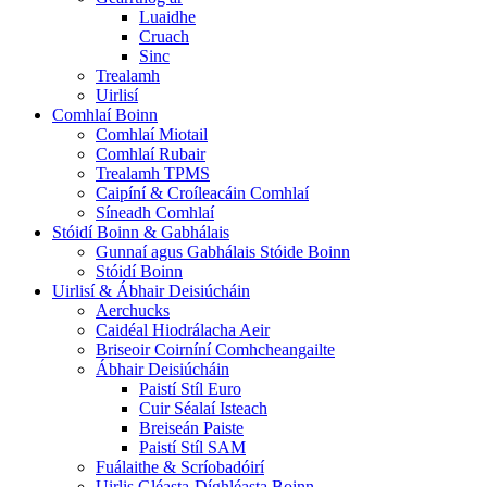
Luaidhe
Cruach
Sinc
Trealamh
Uirlisí
Comhlaí Boinn
Comhlaí Miotail
Comhlaí Rubair
Trealamh TPMS
Caipíní & Croíleacáin Comhlaí
Síneadh Comhlaí
Stóidí Boinn & Gabhálais
Gunnaí agus Gabhálais Stóide Boinn
Stóidí Boinn
Uirlisí & Ábhair Deisiúcháin
Aerchucks
Caidéal Hiodrálacha Aeir
Briseoir Coirníní Comhcheangailte
Ábhair Deisiúcháin
Paistí Stíl Euro
Cuir Séalaí Isteach
Breiseán Paiste
Paistí Stíl SAM
Fuálaithe & Scríobadóirí
Uirlis Gléasta-Díghléasta Boinn