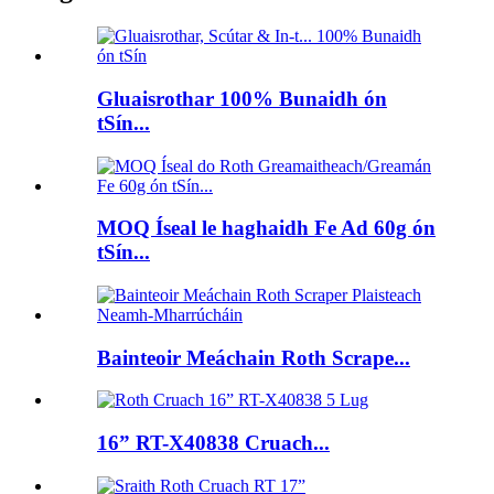
Gluaisrothar 100% Bunaidh ón
tSín...
MOQ Íseal le haghaidh Fe Ad 60g ón
tSín...
Bainteoir Meáchain Roth Scrape...
16” RT-X40838 Cruach...