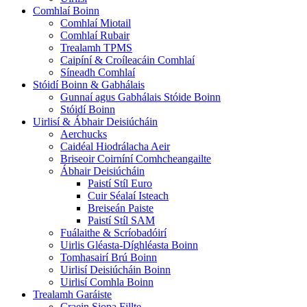
Comhlaí Boinn
Comhlaí Miotail
Comhlaí Rubair
Trealamh TPMS
Caipíní & Croíleacáin Comhlaí
Síneadh Comhlaí
Stóidí Boinn & Gabhálais
Gunnaí agus Gabhálais Stóide Boinn
Stóidí Boinn
Uirlisí & Ábhair Deisiúcháin
Aerchucks
Caidéal Hiodrálacha Aeir
Briseoir Coirníní Comhcheangailte
Ábhair Deisiúcháin
Paistí Stíl Euro
Cuir Séalaí Isteach
Breiseán Paiste
Paistí Stíl SAM
Fuálaithe & Scríobadóirí
Uirlis Gléasta-Díghléasta Boinn
Tomhasairí Brú Boinn
Uirlisí Deisiúcháin Boinn
Uirlisí Comhla Boinn
Trealamh Garáiste
Craein Siopa Fillte