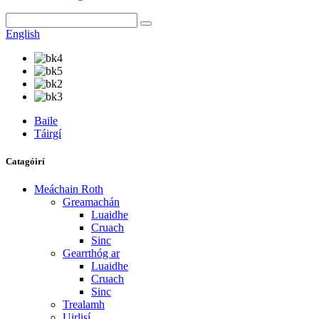
English
Baile
Táirgí
Catagóirí
Meáchain Roth
Greamachán
Luaidhe
Cruach
Sinc
Gearrthóg ar
Luaidhe
Cruach
Sinc
Trealamh
Uirlisí