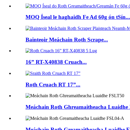
MOQ Íseal le haghaidh Fe Ad 60g ón tSín...
Bainteoir Meáchain Roth Scrape...
16” RT-X40838 Cruach...
Roth Cruach RT 17”...
Meáchain Roth Ghreamaitheacha Luaidhe
Meáchain Roth Greamaitheacha Luaidhe 