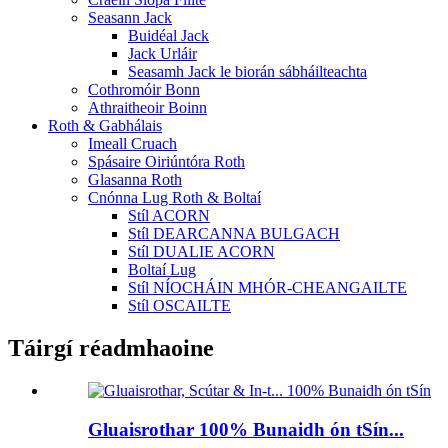
Seasann Jack
Buidéal Jack
Jack Urláir
Seasamh Jack le biorán sábháilteachta
Cothromóir Bonn
Athraitheoir Boinn
Roth & Gabhálais
Imeall Cruach
Spásaire Oiriúntóra Roth
Glasanna Roth
Cnónna Lug Roth & Boltaí
Stíl ACORN
Stíl DEARCANNA BULGACH
Stíl DUALIE ACORN
Boltaí Lug
Stíl NÍOCHÁIN MHÓR-CHEANGAILTE
Stíl OSCAILTE
Táirgí réadmhaoine
Gluaisrothar 100% Bunaidh ón tSín...