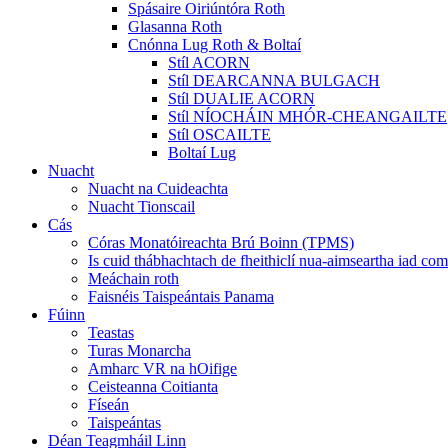
Spásaire Oiriúntóra Roth
Glasanna Roth
Cnónna Lug Roth & Boltaí
Stíl ACORN
Stíl DEARCANNA BULGACH
Stíl DUALIE ACORN
Stíl NÍOCHÁIN MHÓR-CHEANGAILTE
Stíl OSCAILTE
Boltaí Lug
Nuacht
Nuacht na Cuideachta
Nuacht Tionscail
Cás
Córas Monatóireachta Brú Boinn (TPMS)
Is cuid thábhachtach de fheithiclí nua-aimseartha iad c
Meáchain roth
Faisnéis Taispeántais Panama
Fúinn
Teastas
Turas Monarcha
Amharc VR na hOifige
Ceisteanna Coitianta
Físeán
Taispeántas
Déan Teagmháil Linn