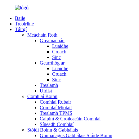
Baile
Treoirlíne
Táirgí
Meáchain Roth
Greamachán
Luaidhe
Cruach
Sinc
Gearrthóg ar
Luaidhe
Cruach
Sinc
Trealamh
Uirlisí
Comhlaí Boinn
Comhlaí Rubair
Comhlaí Miotail
Trealamh TPMS
Caipíní & Croíleacáin Comhlaí
Síneadh Comhlaí
Stóidí Boinn & Gabhálais
Gunnaí agus Gabhálais Stóide Boinn