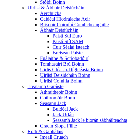
Stóidí Boinn
Uirlisí & Ábhair Deisiúcháin
Aerchucks
Caidéal Hiodrálacha Aeir
Briseoir Coirníní Comhcheangailte
Ábhair Deisiúcháin
Paistí Stíl Euro
Paistí Stíl SAM
Cuir Séalaí Isteach
Breiseán Paiste
Fuálaithe & Scríobadóirí
Tomhasairí Brú Boinn
Uirlis Gléasta-Díghléasta Boinn
Uirlisí Deisiúcháin Boinn
Uirlisí Comhla Boinn
Trealamh Garáiste
Athraitheoir Boinn
Cothromóir Bonn
Seasann Jack
Buidéal Jack
Jack Urláir
Seasamh Jack le biorán sábháilteachta
Craein Siopa Fillte
Roth & Gabhálais
Imeall Cruach