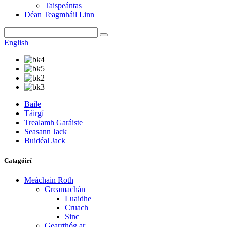
Taispeántas
Déan Teagmháil Linn
English
Baile
Táirgí
Trealamh Garáiste
Seasann Jack
Buidéal Jack
Catagóirí
Meáchain Roth
Greamachán
Luaidhe
Cruach
Sinc
Gearrthóg ar