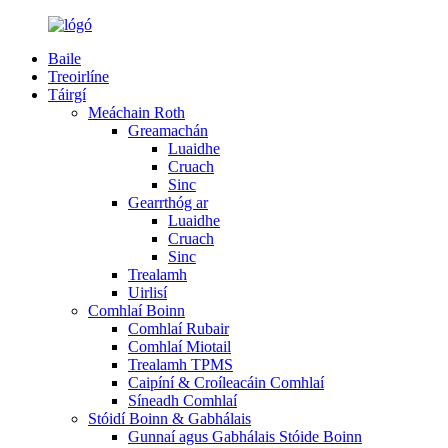
Baile
Treoirlíne
Táirgí
Meáchain Roth
Greamachán
Luaidhe
Cruach
Sinc
Gearrthóg ar
Luaidhe
Cruach
Sinc
Trealamh
Uirlisí
Comhlaí Boinn
Comhlaí Rubair
Comhlaí Miotail
Trealamh TPMS
Caipíní & Croíleacáin Comhlaí
Síneadh Comhlaí
Stóidí Boinn & Gabhálais
Gunnaí agus Gabhálais Stóide Boinn