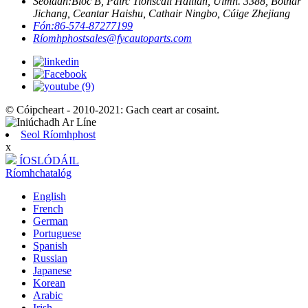
Seoladh:
Bloc B, Páirc Tionscail Hailian, Uimh. 3388, Bóthar
Jichang, Ceantar Haishu, Cathair Ningbo, Cúige Zhejiang
Fón:
86-574-87277199
Ríomhphost
sales@fycautoparts.com
© Cóipcheart - 2010-2021: Gach ceart ar cosaint.
Seol Ríomhphost
x
ÍOSLÓDÁIL
Ríomhchatalóg
English
French
German
Portuguese
Spanish
Russian
Japanese
Korean
Arabic
Irish