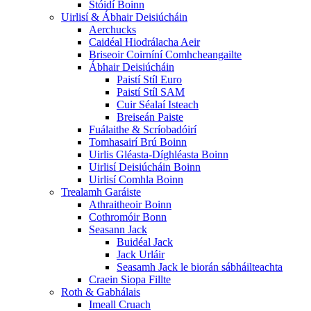
Stóidí Boinn
Uirlisí & Ábhair Deisiúcháin
Aerchucks
Caidéal Hiodrálacha Aeir
Briseoir Coirníní Comhcheangailte
Ábhair Deisiúcháin
Paistí Stíl Euro
Paistí Stíl SAM
Cuir Séalaí Isteach
Breiseán Paiste
Fuálaithe & Scríobadóirí
Tomhasairí Brú Boinn
Uirlis Gléasta-Díghléasta Boinn
Uirlisí Deisiúcháin Boinn
Uirlisí Comhla Boinn
Trealamh Garáiste
Athraitheoir Boinn
Cothromóir Bonn
Seasann Jack
Buidéal Jack
Jack Urláir
Seasamh Jack le biorán sábháilteachta
Craein Siopa Fillte
Roth & Gabhálais
Imeall Cruach