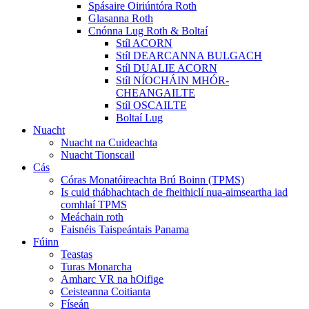
Spásaire Oiriúntóra Roth
Glasanna Roth
Cnónna Lug Roth & Boltaí
Stíl ACORN
Stíl DEARCANNA BULGACH
Stíl DUALIE ACORN
Stíl NÍOCHÁIN MHÓR-
CHEANGAILTE
Stíl OSCAILTE
Boltaí Lug
Nuacht
Nuacht na Cuideachta
Nuacht Tionscail
Cás
Córas Monatóireachta Brú Boinn (TPMS)
Is cuid thábhachtach de fheithiclí nua-aimseartha iad
comhlaí TPMS
Meáchain roth
Faisnéis Taispeántais Panama
Fúinn
Teastas
Turas Monarcha
Amharc VR na hOifige
Ceisteanna Coitianta
Físeán