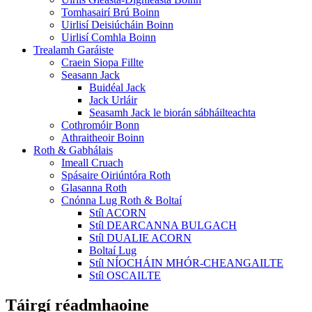
Tomhasairí Brú Boinn
Uirlisí Deisiúcháin Boinn
Uirlisí Comhla Boinn
Trealamh Garáiste
Craein Siopa Fillte
Seasann Jack
Buidéal Jack
Jack Urláir
Seasamh Jack le biorán sábháilteachta
Cothromóir Bonn
Athraitheoir Boinn
Roth & Gabhálais
Imeall Cruach
Spásaire Oiriúntóra Roth
Glasanna Roth
Cnónna Lug Roth & Boltaí
Stíl ACORN
Stíl DEARCANNA BULGACH
Stíl DUALIE ACORN
Boltaí Lug
Stíl NÍOCHÁIN MHÓR-CHEANGAILTE
Stíl OSCAILTE
Táirgí réadmhaoine