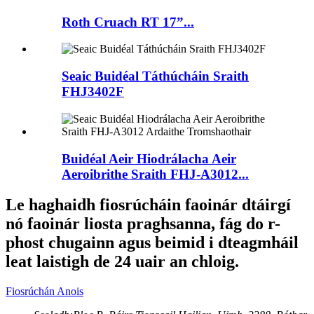
Roth Cruach RT 17”...
Seaic Buidéal Táthúcháin Sraith
FHJ3402F
Buidéal Aeir Hiodrálacha Aeir
Aeroibrithe Sraith FHJ-A3012...
Le haghaidh fiosrúcháin faoinár dtáirgí
nó faoinár liosta praghsanna, fág do r-
phost chugainn agus beimid i dteagmháil
leat laistigh de 24 uair an chloig.
Fiosrúchán Anois