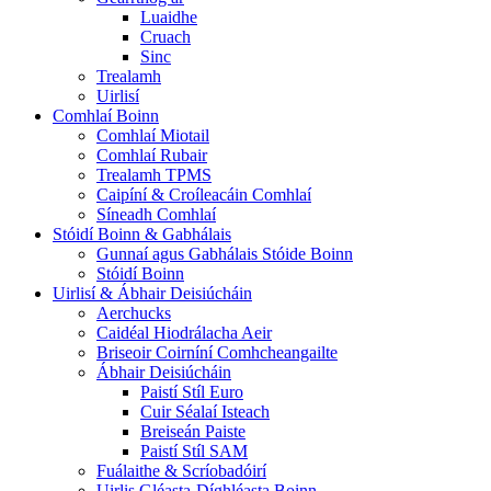
Luaidhe
Cruach
Sinc
Trealamh
Uirlisí
Comhlaí Boinn
Comhlaí Miotail
Comhlaí Rubair
Trealamh TPMS
Caipíní & Croíleacáin Comhlaí
Síneadh Comhlaí
Stóidí Boinn & Gabhálais
Gunnaí agus Gabhálais Stóide Boinn
Stóidí Boinn
Uirlisí & Ábhair Deisiúcháin
Aerchucks
Caidéal Hiodrálacha Aeir
Briseoir Coirníní Comhcheangailte
Ábhair Deisiúcháin
Paistí Stíl Euro
Cuir Séalaí Isteach
Breiseán Paiste
Paistí Stíl SAM
Fuálaithe & Scríobadóirí
Uirlis Gléasta-Díghléasta Boinn