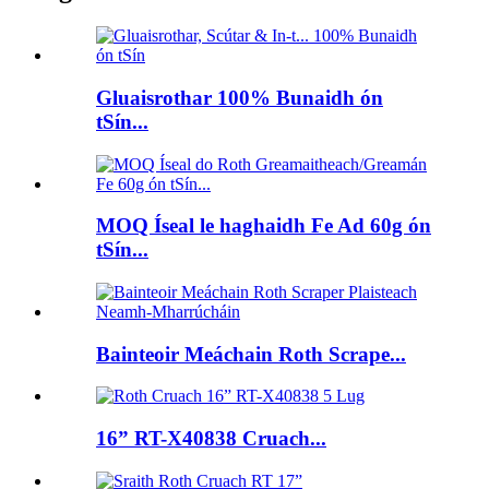
Gluaisrothar 100% Bunaidh ón
tSín...
MOQ Íseal le haghaidh Fe Ad 60g ón
tSín...
Bainteoir Meáchain Roth Scrape...
16” RT-X40838 Cruach...