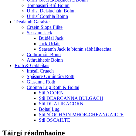
Tomhasairí Brú Boinn
Uirlisí Deisiúcháin Boinn
Uirlisí Comhla Boinn
Trealamh Garáiste
Craein Siopa Fillte
Seasann Jack
Buidéal Jack
Jack Urláir
Seasamh Jack le biorán sábháilteachta
Cothromóir Bonn
Athraitheoir Boinn
Roth & Gabhálais
Imeall Cruach
Spásaire Oiriúntóra Roth
Glasanna Roth
Cnónna Lug Roth & Boltaí
Stíl ACORN
Stíl DEARCANNA BULGACH
Stíl DUALIE ACORN
Boltaí Lug
Stíl NÍOCHÁIN MHÓR-CHEANGAILTE
Stíl OSCAILTE
Táirgí réadmhaoine