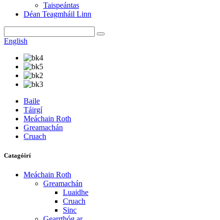
Taispeántas
Déan Teagmháil Linn
English
Baile
Táirgí
Meáchain Roth
Greamachán
Cruach
Catagóirí
Meáchain Roth
Greamachán
Luaidhe
Cruach
Sinc
Gearrthóg ar