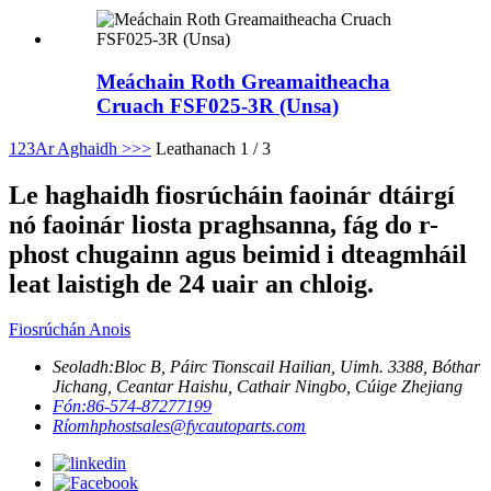
Meáchain Roth Greamaitheacha
Cruach FSF025-3R (Unsa)
1
2
3
Ar Aghaidh >
>>
Leathanach 1 / 3
Le haghaidh fiosrúcháin faoinár dtáirgí
nó faoinár liosta praghsanna, fág do r-
phost chugainn agus beimid i dteagmháil
leat laistigh de 24 uair an chloig.
Fiosrúchán Anois
Seoladh:
Bloc B, Páirc Tionscail Hailian, Uimh. 3388, Bóthar
Jichang, Ceantar Haishu, Cathair Ningbo, Cúige Zhejiang
Fón:
86-574-87277199
Ríomhphost
sales@fycautoparts.com