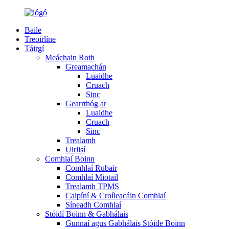
Baile
Treoirlíne
Táirgí
Meáchain Roth
Greamachán
Luaidhe
Cruach
Sinc
Gearrthóg ar
Luaidhe
Cruach
Sinc
Trealamh
Uirlisí
Comhlaí Boinn
Comhlaí Rubair
Comhlaí Miotail
Trealamh TPMS
Caipíní & Croíleacáin Comhlaí
Síneadh Comhlaí
Stóidí Boinn & Gabhálais
Gunnaí agus Gabhálais Stóide Boinn