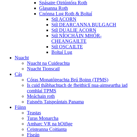
Spásaire Oiriúntóra Roth
Glasanna Roth
Cnónna Lug Roth & Boltaí
Stíl ACORN
Stíl DEARCANNA BULGACH
Stíl DUALIE ACORN
Stíl NÍOCHÁIN MHÓR-
CHEANGAILTE
Stíl OSCAILTE
Boltaí Lug
Nuacht
Nuacht na Cuideachta
Nuacht Tionscail
Cás
Córas Monatóireachta Brú Boinn (TPMS)
Is cuid thábhachtach de fheithiclí nua-aimseartha iad
comhlaí TPMS
Meáchain roth
Faisnéis Taispeántais Panama
Fúinn
Teastas
Turas Monarcha
Amharc VR na hOifige
Ceisteanna Coitianta
Físeán