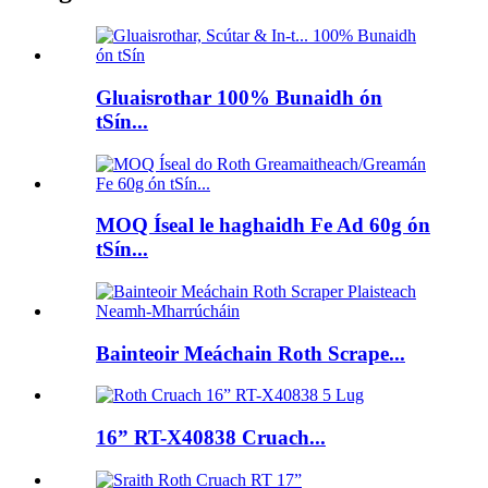
Gluaisrothar 100% Bunaidh ón
tSín...
MOQ Íseal le haghaidh Fe Ad 60g ón
tSín...
Bainteoir Meáchain Roth Scrape...
16” RT-X40838 Cruach...