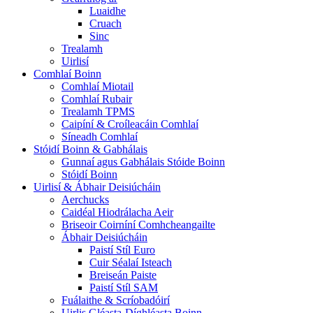
Luaidhe
Cruach
Sinc
Trealamh
Uirlisí
Comhlaí Boinn
Comhlaí Miotail
Comhlaí Rubair
Trealamh TPMS
Caipíní & Croíleacáin Comhlaí
Síneadh Comhlaí
Stóidí Boinn & Gabhálais
Gunnaí agus Gabhálais Stóide Boinn
Stóidí Boinn
Uirlisí & Ábhair Deisiúcháin
Aerchucks
Caidéal Hiodrálacha Aeir
Briseoir Coirníní Comhcheangailte
Ábhair Deisiúcháin
Paistí Stíl Euro
Cuir Séalaí Isteach
Breiseán Paiste
Paistí Stíl SAM
Fuálaithe & Scríobadóirí
Uirlis Gléasta-Díghléasta Boinn