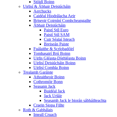
Stóidí Boinn
Uirlisí & Ábhair Deisiúcháin
Aerchucks
Caidéal Hiodrálacha Aeir
Briseoir Coirníní Comhcheangailte
Ábhair Deisiúcháin
Paistí Stíl Euro
Paistí Stíl SAM
Cuir Séalaí Isteach
Breiseán Paiste
Fuálaithe & Scríobadóirí
Tomhasairí Brú Boinn
Uirlis Gléasta-Díghléasta Boinn
Uirlisí Deisiúcháin Boinn
Uirlisí Comhla Boinn
Trealamh Garáiste
Athraitheoir Boinn
Cothromóir Bonn
Seasann Jack
Buidéal Jack
Jack Urláir
Seasamh Jack le biorán sábháilteachta
Craein Siopa Fillte
Roth & Gabhálais
Imeall Cruach