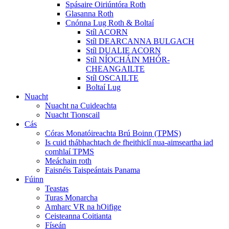
Spásaire Oiriúntóra Roth
Glasanna Roth
Cnónna Lug Roth & Boltaí
Stíl ACORN
Stíl DEARCANNA BULGACH
Stíl DUALIE ACORN
Stíl NÍOCHÁIN MHÓR-
CHEANGAILTE
Stíl OSCAILTE
Boltaí Lug
Nuacht
Nuacht na Cuideachta
Nuacht Tionscail
Cás
Córas Monatóireachta Brú Boinn (TPMS)
Is cuid thábhachtach de fheithiclí nua-aimseartha iad
comhlaí TPMS
Meáchain roth
Faisnéis Taispeántais Panama
Fúinn
Teastas
Turas Monarcha
Amharc VR na hOifige
Ceisteanna Coitianta
Físeán