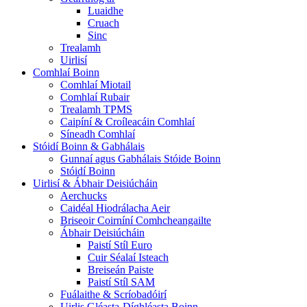
Luaidhe
Cruach
Sinc
Trealamh
Uirlisí
Comhlaí Boinn
Comhlaí Miotail
Comhlaí Rubair
Trealamh TPMS
Caipíní & Croíleacáin Comhlaí
Síneadh Comhlaí
Stóidí Boinn & Gabhálais
Gunnaí agus Gabhálais Stóide Boinn
Stóidí Boinn
Uirlisí & Ábhair Deisiúcháin
Aerchucks
Caidéal Hiodrálacha Aeir
Briseoir Coirníní Comhcheangailte
Ábhair Deisiúcháin
Paistí Stíl Euro
Cuir Séalaí Isteach
Breiseán Paiste
Paistí Stíl SAM
Fuálaithe & Scríobadóirí
Uirlis Gléasta-Díghléasta Boinn