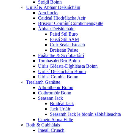
Stóidí Boinn
Uirlisí & Ábhair Deisiúcháin
Aerchucks
Caidéal Hiodrálacha Aeir
Briseoir Coirníní Comhcheangailte
Ábhair Deisiúcháin
Paistí Stíl Euro
Paistí Stíl SAM
Cuir Séalaí Isteach
Breiseán Paiste
Fuálaithe & Scríobadóirí
Tomhasairí Brú Boinn
Uirlis Gléasta-Díghléasta Boinn
Uirlisí Deisiúcháin Boinn
Uirlisí Comhla Boinn
Trealamh Garáiste
Athraitheoir Boinn
Cothromóir Bonn
Seasann Jack
Buidéal Jack
Jack Urláir
Seasamh Jack le biorán sábháilteachta
Craein Siopa Fillte
Roth & Gabhálais
Imeall Cruach