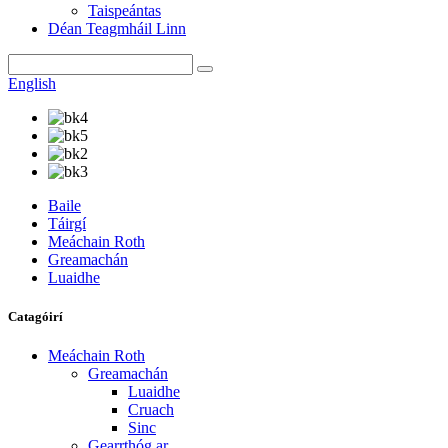
Taispeántas
Déan Teagmháil Linn
English
Baile
Táirgí
Meáchain Roth
Greamachán
Luaidhe
Catagóirí
Meáchain Roth
Greamachán
Luaidhe
Cruach
Sinc
Gearrthóg ar