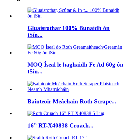
Gluaisrothar 100% Bunaidh ón
tSín...
MOQ Íseal le haghaidh Fe Ad 60g ón
tSín...
Bainteoir Meáchain Roth Scrape...
16” RT-X40838 Cruach...