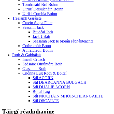
Tomhasairí Brú Boinn
Uirlisí Deisiúcháin Boinn
Uirlisí Comhla Boinn
Trealamh Garáiste
Craein Siopa Fillte
Seasann Jack
Buidéal Jack
Jack Urláir
Seasamh Jack le biorán sábháilteachta
Cothromóir Bonn
Athraitheoir Boinn
Roth & Gabhálais
Imeall Cruach
Spásaire Oiriúntóra Roth
Glasanna Roth
Cnónna Lug Roth & Boltaí
Stíl ACORN
Stíl DEARCANNA BULGACH
Stíl DUALIE ACORN
Boltaí Lug
Stíl NÍOCHÁIN MHÓR-CHEANGAILTE
Stíl OSCAILTE
Táirgí réadmhaoine