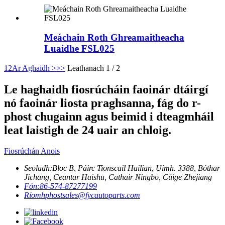
Meáchain Roth Ghreamaitheacha
Luaidhe FSL025
1
2
Ar Aghaidh >
>>
Leathanach 1 / 2
Le haghaidh fiosrúcháin faoinár dtáirgí
nó faoinár liosta praghsanna, fág do r-
phost chugainn agus beimid i dteagmháil
leat laistigh de 24 uair an chloig.
Fiosrúchán Anois
Seoladh:
Bloc B, Páirc Tionscail Hailian, Uimh. 3388, Bóthar
Jichang, Ceantar Haishu, Cathair Ningbo, Cúige Zhejiang
Fón:
86-574-87277199
Ríomhphost
sales@fycautoparts.com