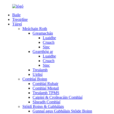
Baile
Treoirlíne
Táirgí
Meáchain Roth
Greamachán
Luaidhe
Cruach
Sinc
Gearrthóg ar
Luaidhe
Cruach
Sinc
Trealamh
Uirlisí
Comhlaí Boinn
Comhlaí Rubair
Comhlaí Miotail
Trealamh TPMS
Caipíní & Croíleacáin Comhlaí
Síneadh Comhlaí
Stóidí Boinn & Gabhálais
Gunnaí agus Gabhálais Stóide Boinn