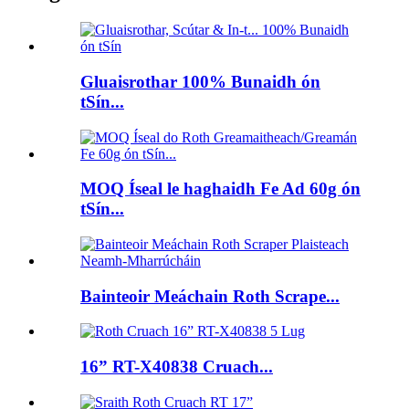
Gluaisrothar 100% Bunaidh ón
tSín...
MOQ Íseal le haghaidh Fe Ad 60g ón
tSín...
Bainteoir Meáchain Roth Scrape...
16” RT-X40838 Cruach...