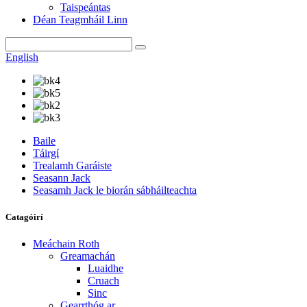
Taispeántas
Déan Teagmháil Linn
English
Baile
Táirgí
Trealamh Garáiste
Seasann Jack
Seasamh Jack le biorán sábháilteachta
Catagóirí
Meáchain Roth
Greamachán
Luaidhe
Cruach
Sinc
Gearrthóg ar