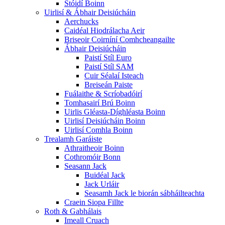
Stóidí Boinn
Uirlisí & Ábhair Deisiúcháin
Aerchucks
Caidéal Hiodrálacha Aeir
Briseoir Coirníní Comhcheangailte
Ábhair Deisiúcháin
Paistí Stíl Euro
Paistí Stíl SAM
Cuir Séalaí Isteach
Breiseán Paiste
Fuálaithe & Scríobadóirí
Tomhasairí Brú Boinn
Uirlis Gléasta-Díghléasta Boinn
Uirlisí Deisiúcháin Boinn
Uirlisí Comhla Boinn
Trealamh Garáiste
Athraitheoir Boinn
Cothromóir Bonn
Seasann Jack
Buidéal Jack
Jack Urláir
Seasamh Jack le biorán sábháilteachta
Craein Siopa Fillte
Roth & Gabhálais
Imeall Cruach