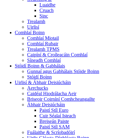
Luaidhe
Cruach
Sinc
Trealamh
Uirlisí
Comhlaí Boinn
Comhlaí Miotail
Comhlaí Rubair
Trealamh TPMS
Caipíní & Croíleacáin Comhlaí
Síneadh Comhlaí
Stóidí Boinn & Gabhálais
Gunnaí agus Gabhálais Stóide Boinn
Stóidí Boinn
Uirlisí & Ábhair Deisiúcháin
Aerchucks
Caidéal Hiodrálacha Aeir
Briseoir Coirníní Comhcheangailte
Ábhair Deisiúcháin
Paistí Stíl Euro
Cuir Séalaí Isteach
Breiseán Paiste
Paistí Stíl SAM
Fuálaithe & Scríobadóirí
Uirlis Gléasta-Díghléasta Boinn