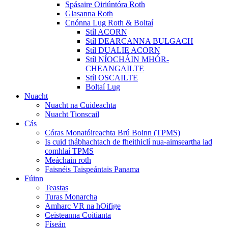
Spásaire Oiriúntóra Roth
Glasanna Roth
Cnónna Lug Roth & Boltaí
Stíl ACORN
Stíl DEARCANNA BULGACH
Stíl DUALIE ACORN
Stíl NÍOCHÁIN MHÓR-
CHEANGAILTE
Stíl OSCAILTE
Boltaí Lug
Nuacht
Nuacht na Cuideachta
Nuacht Tionscail
Cás
Córas Monatóireachta Brú Boinn (TPMS)
Is cuid thábhachtach de fheithiclí nua-aimseartha iad
comhlaí TPMS
Meáchain roth
Faisnéis Taispeántais Panama
Fúinn
Teastas
Turas Monarcha
Amharc VR na hOifige
Ceisteanna Coitianta
Físeán