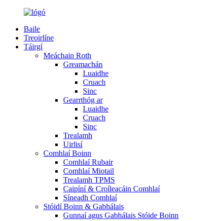
Baile
Treoirlíne
Táirgí
Meáchain Roth
Greamachán
Luaidhe
Cruach
Sinc
Gearrthóg ar
Luaidhe
Cruach
Sinc
Trealamh
Uirlisí
Comhlaí Boinn
Comhlaí Rubair
Comhlaí Miotail
Trealamh TPMS
Caipíní & Croíleacáin Comhlaí
Síneadh Comhlaí
Stóidí Boinn & Gabhálais
Gunnaí agus Gabhálais Stóide Boinn