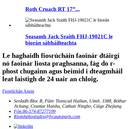
Roth Cruach RT 17”...
Seasamh Jack Sraith FHJ-19021C le
biorán sábháilteachta
Le haghaidh fiosrúcháin faoinár dtáirgí
nó faoinár liosta praghsanna, fág do r-
phost chugainn agus beimid i dteagmháil
leat laistigh de 24 uair an chloig.
Fiosrúchán Anois
Seoladh:
Bloc B, Páirc Tionscail Hailian, Uimh. 3388, Bóthar
Jichang, Ceantar Haishu, Cathair Ningbo, Cúige Zhejiang
Fón:
86-574-87277199
Ríomhphost
sales@fycautoparts.com