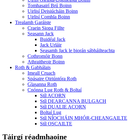
Tomhasairí Brú Boinn
Uirlisí Deisiúcháin Boinn
Uirlisí Comhla Boinn
Trealamh Garáiste
Craein Siopa Fillte
Seasann Jack
Buidéal Jack
Jack Urláir
Seasamh Jack le biorán sábháilteachta
Cothromóir Bonn
Athraitheoir Boinn
Roth & Gabhálais
Imeall Cruach
Spásaire Oiriúntóra Roth
Glasanna Roth
Cnónna Lug Roth & Boltaí
Stíl ACORN
Stíl DEARCANNA BULGACH
Stíl DUALIE ACORN
Boltaí Lug
Stíl NÍOCHÁIN MHÓR-CHEANGAILTE
Stíl OSCAILTE
Táirgí réadmhaoine