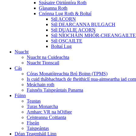
Spásaire Oiriúntóra Roth
Glasanna Roth
Cnónna Lug Roth & Boltaí
Stíl ACORN
Stíl DEARCANNA BULGACH
Stíl DUALIE ACORN
Stíl NÍOCHÁIN MHÓR-CHEANGAILTE
Stíl OSCAILTE
Boltaí Lug
Nuacht
Nuacht na Cuideachta
Nuacht Tionscail
Cás
Córas Monatóireachta Brú Boinn (TPMS)
Is cuid thábhachtach de fheithiclí nua-aimseartha iad c
Meáchain roth
Faisnéis Taispeántais Panama
Fúinn
Teastas
Turas Monarcha
Amharc VR na hOifige
Ceisteanna Coitianta
Físeán
Taispeántas
Déan Teagmháil Linn