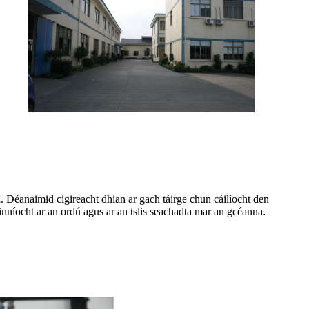
í. Déanaimid cigireacht dhian ar gach táirge chun cáilíocht den
inníocht ar an ordú agus ar an tslis seachadta mar an gcéanna
.