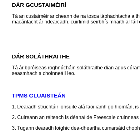
DÁR GCUSTAIMÉIRÍ
Tá an custaiméir ar cheann de na tosca tábhachtacha a tha
macántacht ár ndearcadh, cuirfimid seirbhís mhaith ar fá
DÁR SOLÁTHRAITHE
Tá ár bpróiseas roghnúcháin soláthraithe dian agus cúram
seasmhach a choinneáil leo.
TPMS GLUAISTEÁN
1. Dearadh struchtúir ionsuite atá faoi iamh go hiomlán, is 
2. Cuireann an réiteach is déanaí de Freescale cruinneas ar
3. Tugann dearadh loighic dea-dheartha cumarsáid chobh