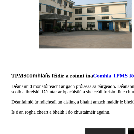
TPMS
comhlaí
is féidir a roinnt ina
Comhla TPMS Ru
Déanaimid monatóireacht ar gach próiseas sa táirgeadh. Déanann inn
scoth a threisiú. Déantar ár bpacáistiú a sheiceáil freisin.
-
líne chu
Déanfaimid ár ndícheall an aisling a bhaint amach maidir le bheit
Is é an rogha cheart a bheith i do chustaiméir againn
.