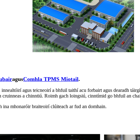
bair
agus
Comhla TPMS Miotail
.
ealtóirí agus teicneoirí a bhfuil taithí acu forbairt agus dearadh táirg
n cruinneas a chinntiú. Roimh gach loingsiú, cinntímid go bhfuil an cha
h ina mhonaróir braiteoirí clúiteach ar fud an domhain.