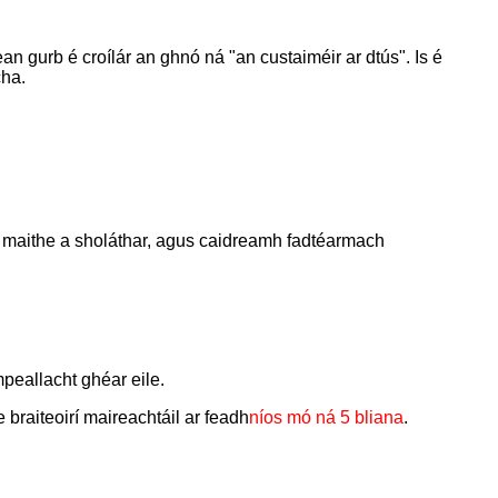
 gurb é croílár an ghnó ná "an custaiméir ar dtús". Is é
cha.
í maithe a sholáthar, agus caidreamh fadtéarmach
mpeallacht ghéar eile.
 braiteoirí maireachtáil ar feadh
níos mó ná 5 bliana
.