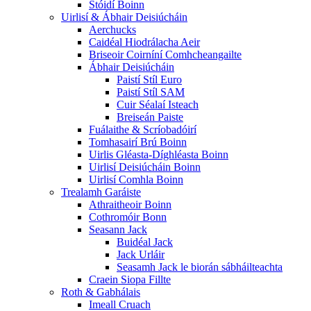
Stóidí Boinn
Uirlisí & Ábhair Deisiúcháin
Aerchucks
Caidéal Hiodrálacha Aeir
Briseoir Coirníní Comhcheangailte
Ábhair Deisiúcháin
Paistí Stíl Euro
Paistí Stíl SAM
Cuir Séalaí Isteach
Breiseán Paiste
Fuálaithe & Scríobadóirí
Tomhasairí Brú Boinn
Uirlis Gléasta-Díghléasta Boinn
Uirlisí Deisiúcháin Boinn
Uirlisí Comhla Boinn
Trealamh Garáiste
Athraitheoir Boinn
Cothromóir Bonn
Seasann Jack
Buidéal Jack
Jack Urláir
Seasamh Jack le biorán sábháilteachta
Craein Siopa Fillte
Roth & Gabhálais
Imeall Cruach