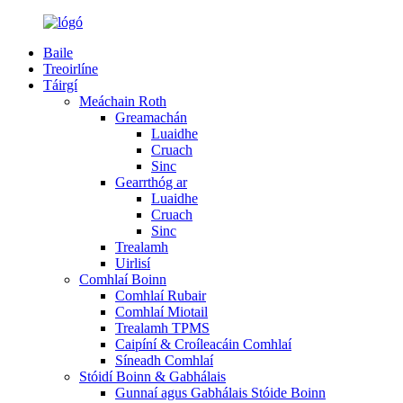
Baile
Treoirlíne
Táirgí
Meáchain Roth
Greamachán
Luaidhe
Cruach
Sinc
Gearrthóg ar
Luaidhe
Cruach
Sinc
Trealamh
Uirlisí
Comhlaí Boinn
Comhlaí Rubair
Comhlaí Miotail
Trealamh TPMS
Caipíní & Croíleacáin Comhlaí
Síneadh Comhlaí
Stóidí Boinn & Gabhálais
Gunnaí agus Gabhálais Stóide Boinn