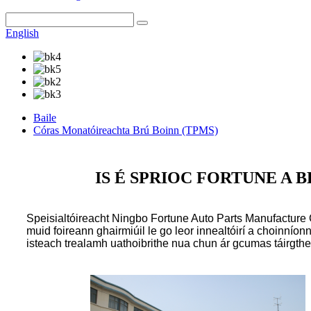
English
Baile
Córas Monatóireachta Brú Boinn (TPMS)
IS É SPRIOC FORTUNE A 
Speisialtóireacht Ningbo Fortune Auto Parts Manufacture Co.
muid foireann ghairmiúil le go leor innealtóirí a choinnío
isteach trealamh uathoibrithe nua chun ár gcumas táirgth