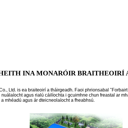
BHEITH INA MONARÓIR BRAITHEOIRÍ
, Ltd. is ea braiteoirí a tháirgeadh. Faoi phrionsabal "Forbairt 
nn nuálaíocht agus rialú cáilíochta i gcuimhne chun freastal ar 
e a mhéadú agus ár dteicneolaíocht a fheabhsú.