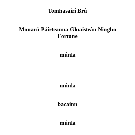
Tomhasairí Brú
Monarú Páirteanna Gluaisteán Ningbo
Fortune
múnla
múnla
bacainn
múnla