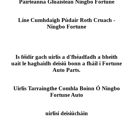
Páirteanna Gluaisteán Ningbo Fortune
Líne Cumhdaigh Púdair Roth Cruach -
Ningbo Fortune
Is féidir gach uirlis a d'fhéadfadh a bheith
uait le haghaidh deisiú bonn a fháil i Fortune
Auto Parts.
Uirlis Tarraingthe Comhla Boinn Ó Ningbo
Fortune Auto
uirlisí deisiúcháin