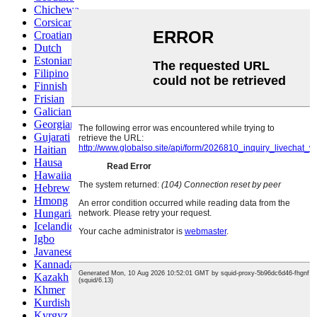
Chichewa
Corsican
Croatian
Dutch
Estonian
Filipino
Finnish
Frisian
Galician
Georgian
Gujarati
Haitian
Hausa
Hawaiian
Hebrew
Hmong
Hungarian
Icelandic
Igbo
Javanese
Kannada
Kazakh
Khmer
Kurdish
Kyrgyz