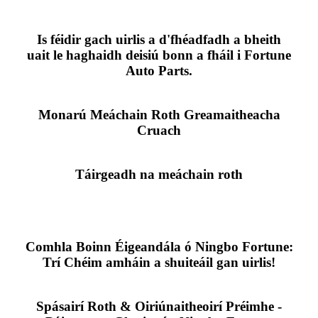
Is féidir gach uirlis a d'fhéadfadh a bheith
uait le haghaidh deisiú bonn a fháil i Fortune
Auto Parts.
Monarú Meáchain Roth Greamaitheacha
Cruach
Táirgeadh na meáchain roth
Comhla Boinn Éigeandála ó Ningbo Fortune:
Trí Chéim amháin a shuiteáil gan uirlis!
Spásairí Roth & Oiriúnaitheoirí Préimhe -