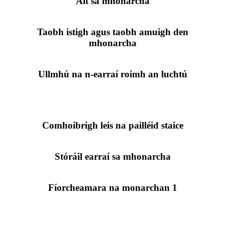
Áit sa mhonarcha
Taobh istigh agus taobh amuigh den
mhonarcha
Ullmhú na n-earraí roimh an luchtú
Comhoibrigh leis na pailléid staice
Stóráil earraí sa mhonarcha
Fíorcheamara na monarchan 1