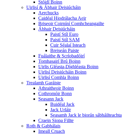
Stóidí Boinn
Uirlisí & Ábhair Deisiúcháin
Aerchucks
Caidéal Hiodrálacha Aeir
Briseoir Coirníní Comhcheangailte
Ábhair Deisiúcháin
Paistí Stíl Euro
Paistí Stíl SAM
Cuir Séalaí Isteach
Breiseán Paiste
Fuálaithe & Scríobadóirí
Tomhasairí Brú Boinn
Uirlis Gléasta-Díghléasta Boinn
Uirlisí Deisiúcháin Boinn
Uirlisí Comhla Boinn
Trealamh Garáiste
Athraitheoir Boinn
Cothromóir Bonn
Seasann Jack
Buidéal Jack
Jack Urláir
Seasamh Jack le biorán sábháilteachta
Craein Siopa Fillte
Roth & Gabhálais
Imeall Cruach