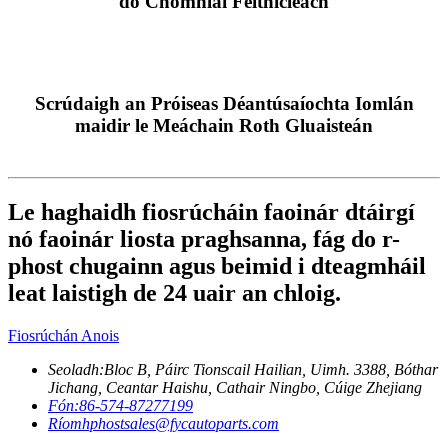
do Chomhlaí Feithicleach
Scrúdaigh an Próiseas Déantúsaíochta Iomlán
maidir le Meáchain Roth Gluaisteán
Le haghaidh fiosrúcháin faoinár dtáirgí
nó faoinár liosta praghsanna, fág do r-
phost chugainn agus beimid i dteagmháil
leat laistigh de 24 uair an chloig.
Fiosrúchán Anois
Seoladh:
Bloc B, Páirc Tionscail Hailian, Uimh. 3388, Bóthar
Jichang, Ceantar Haishu, Cathair Ningbo, Cúige Zhejiang
Fón:
86-574-87277199
Ríomhphost
sales@fycautoparts.com