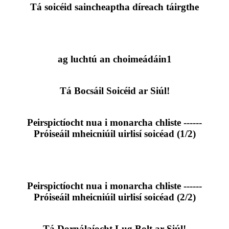
Tá soicéid saincheaptha díreach táirgthe
ag luchtú an choimeádáin1
Tá Bocsáil Soicéid ar Siúl!
Peirspictíocht nua i monarcha chliste ------
Próiseáil mheicniúil uirlisí soicéad (1/2)
Peirspictíocht nua i monarcha chliste ------
Próiseáil mheicniúil uirlisí soicéad (2/2)
Tá Dornálaíocht Lug Bolt ar Siúl!