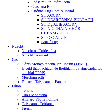
Spásaire Oiriúntóra Roth
Glasanna Roth
Cnónna Lug Roth & Boltaí
Stíl ACORN
Stíl DEARCANNA BULGACH
Stíl DUALIE ACORN
Stíl NÍOCHÁIN MHÓR-
CHEANGAILTE
Stíl OSCAILTE
Boltaí Lug
Nuacht
Nuacht na Cuideachta
Nuacht Tionscail
Cás
Córas Monatóireachta Brú Boinn (TPMS)
Is cuid thábhachtach de fheithiclí nua-aimseartha iad
comhlaí TPMS
Meáchain roth
Faisnéis Taispeántais Panama
Fúinn
Teastas
Turas Monarcha
Amharc VR na hOifige
Ceisteanna Coitianta
Físeán