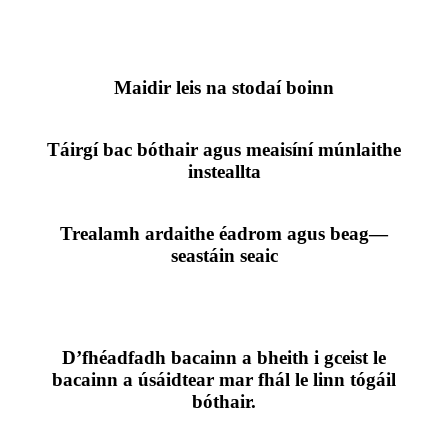
Maidir leis na stodaí boinn
Táirgí bac bóthair agus meaisíní múnlaithe
insteallta
Trealamh ardaithe éadrom agus beag—
seastáin seaic
D’fhéadfadh bacainn a bheith i gceist le
bacainn a úsáidtear mar fhál le linn tógáil
bóthair.