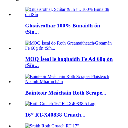
Gluaisrothar 100% Bunaidh ón
tSín...
MOQ Íseal le haghaidh Fe Ad 60g ón
tSín...
Bainteoir Meáchain Roth Scrape...
16” RT-X40838 Cruach...