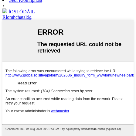
Seol Ríomhphost
x
ÍOSLÓDÁIL
Ríomhchatalóg