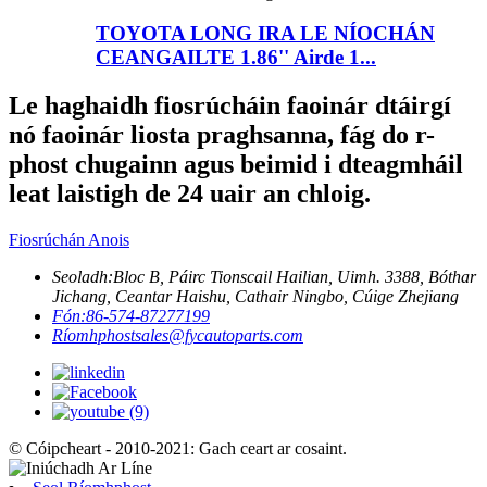
TOYOTA LONG IRA LE NÍOCHÁN
CEANGAILTE 1.86'' Airde 1...
Le haghaidh fiosrúcháin faoinár dtáirgí
nó faoinár liosta praghsanna, fág do r-
phost chugainn agus beimid i dteagmháil
leat laistigh de 24 uair an chloig.
Fiosrúchán Anois
Seoladh:
Bloc B, Páirc Tionscail Hailian, Uimh. 3388, Bóthar
Jichang, Ceantar Haishu, Cathair Ningbo, Cúige Zhejiang
Fón:
86-574-87277199
Ríomhphost
sales@fycautoparts.com
© Cóipcheart - 2010-2021: Gach ceart ar cosaint.