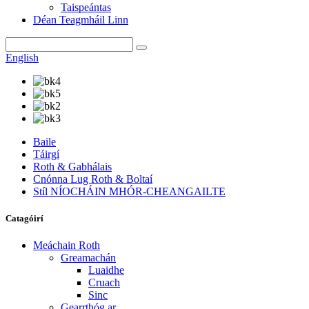
Taispeántas
Déan Teagmháil Linn
English
Baile
Táirgí
Roth & Gabhálais
Cnónna Lug Roth & Boltaí
Stíl NÍOCHÁIN MHÓR-CHEANGAILTE
Catagóirí
Meáchain Roth
Greamachán
Luaidhe
Cruach
Sinc
Gearrthóg ar