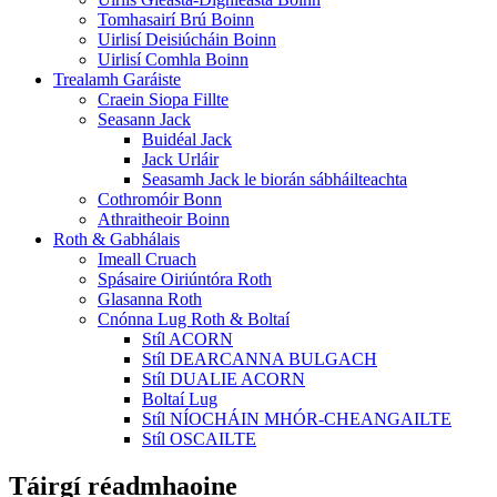
Tomhasairí Brú Boinn
Uirlisí Deisiúcháin Boinn
Uirlisí Comhla Boinn
Trealamh Garáiste
Craein Siopa Fillte
Seasann Jack
Buidéal Jack
Jack Urláir
Seasamh Jack le biorán sábháilteachta
Cothromóir Bonn
Athraitheoir Boinn
Roth & Gabhálais
Imeall Cruach
Spásaire Oiriúntóra Roth
Glasanna Roth
Cnónna Lug Roth & Boltaí
Stíl ACORN
Stíl DEARCANNA BULGACH
Stíl DUALIE ACORN
Boltaí Lug
Stíl NÍOCHÁIN MHÓR-CHEANGAILTE
Stíl OSCAILTE
Táirgí réadmhaoine