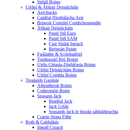
Stóidí Boinn
Uirlisí & Ábhair Deisiúcháin
Aerchucks
Caidéal Hiodrálacha Aeir
Briseoir Coirníní Comhcheangailte
Ábhair Deisiúcháin
Paistí Stíl Euro
Paistí Stíl SAM
Cuir Séalaí Isteach
Breiseán Paiste
Fuálaithe & Scríobadóirí
Tomhasairí Brú Boinn
Uirlis Gléasta-Díghléasta Boinn
Uirlisí Deisiúcháin Boinn
Uirlisí Comhla Boinn
Trealamh Garáiste
Athraitheoir Boinn
Cothromóir Bonn
Seasann Jack
Buidéal Jack
Jack Urláir
Seasamh Jack le biorán sábháilteachta
Craein Siopa Fillte
Roth & Gabhálais
Imeall Cruach