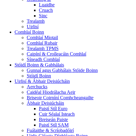
Luaidhe
Cruach
Sinc
Trealamh
Uirlisí
Comhlaí Boinn
Comhlaí Miotail
Comhlaí Rubair
Trealamh TPMS
Caipíní & Croíleacáin Comhlaí
Síneadh Comhlaí
Stóidí Boinn & Gabhálais
Gunnaí agus Gabhálais Stóide Boinn
Stóidí Boinn
Uirlisí & Ábhair Deisiúcháin
Aerchucks
Caidéal Hiodrálacha Aeir
Briseoir Coirníní Comhcheangailte
Ábhair Deisiúcháin
Paistí Stíl Euro
Cuir Séalaí Isteach
Breiseán Paiste
Paistí Stíl SAM
Fuálaithe & Scríobadóirí
Uirlis Gléasta-Díghléasta Boinn