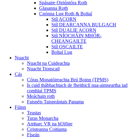
Spásaire Oiriúntóra Roth
Glasanna Roth
Cnónna Lug Roth & Boltaí
Stíl ACORN
Stíl DEARCANNA BULGACH
Stíl DUALIE ACORN
Stíl NÍOCHÁIN MHÓR-
CHEANGAILTE
Stíl OSCAILTE
Boltaí Lug
Nuacht
Nuacht na Cuideachta
Nuacht Tionscail
Cás
Córas Monatóireachta Brú Boinn (TPMS)
Is cuid thábhachtach de fheithiclí nua-aimseartha iad
comhlaí TPMS
Meáchain roth
Faisnéis Taispeántais Panama
Fúinn
Teastas
Turas Monarcha
Amharc VR na hOifige
Ceisteanna Coitianta
Físeán