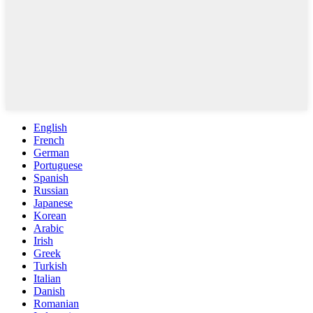
English
French
German
Portuguese
Spanish
Russian
Japanese
Korean
Arabic
Irish
Greek
Turkish
Italian
Danish
Romanian