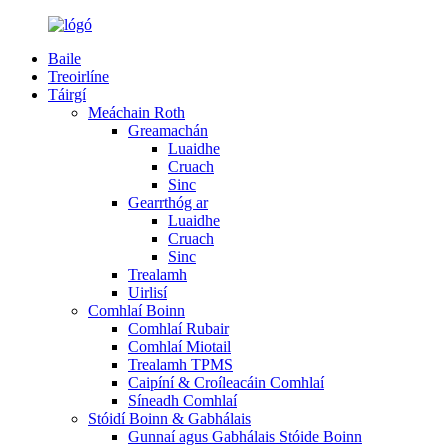
Baile
Treoirlíne
Táirgí
Meáchain Roth
Greamachán
Luaidhe
Cruach
Sinc
Gearrthóg ar
Luaidhe
Cruach
Sinc
Trealamh
Uirlisí
Comhlaí Boinn
Comhlaí Rubair
Comhlaí Miotail
Trealamh TPMS
Caipíní & Croíleacáin Comhlaí
Síneadh Comhlaí
Stóidí Boinn & Gabhálais
Gunnaí agus Gabhálais Stóide Boinn