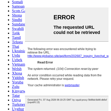
Somali
Samoan
Scots Gaelic
Shona
Sindhi
Sundanese
Swahili
Tajik
Tamil
Telugu
Thai
Ukrainian
Urdu
Uzbek
Vietnamese
Welsh
Xhosa
Yiddish
Yoruba
Zulu
Kinyarwanda
Tatar
Oriya
Turkmen
Uyghur