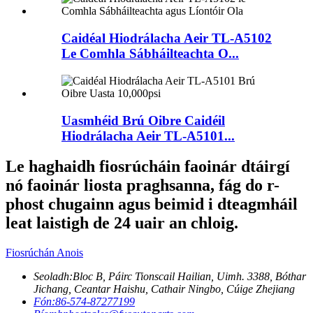
Caidéal Hiodrálacha Aeir TL-A5102
Le Comhla Sábháilteachta O...
Uasmhéid Brú Oibre Caidéil
Hiodrálacha Aeir TL-A5101...
Le haghaidh fiosrúcháin faoinár dtáirgí
nó faoinár liosta praghsanna, fág do r-
phost chugainn agus beimid i dteagmháil
leat laistigh de 24 uair an chloig.
Fiosrúchán Anois
Seoladh:
Bloc B, Páirc Tionscail Hailian, Uimh. 3388, Bóthar
Jichang, Ceantar Haishu, Cathair Ningbo, Cúige Zhejiang
Fón:
86-574-87277199