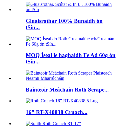
Gluaisrothar 100% Bunaidh ón
tSín...
MOQ Íseal le haghaidh Fe Ad 60g ón
tSín...
Bainteoir Meáchain Roth Scrape...
16” RT-X40838 Cruach...