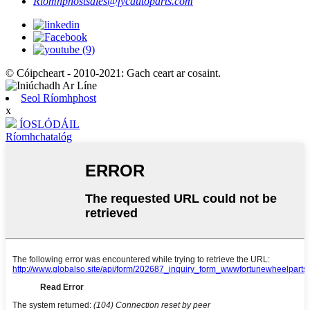
Ríomhphost
sales@fycautoparts.com
© Cóipcheart - 2010-2021: Gach ceart ar cosaint.
Seol Ríomhphost
x
ÍOSLÓDÁIL
Ríomhchatalóg