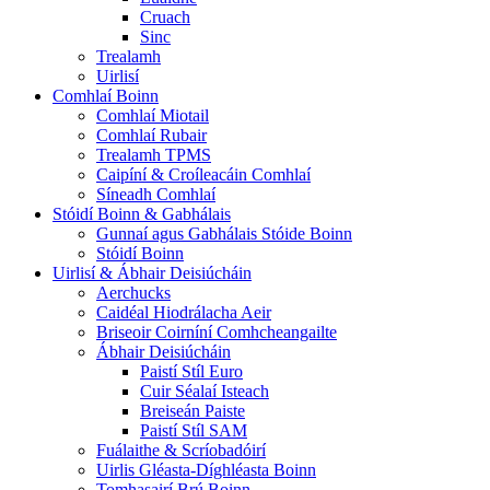
Cruach
Sinc
Trealamh
Uirlisí
Comhlaí Boinn
Comhlaí Miotail
Comhlaí Rubair
Trealamh TPMS
Caipíní & Croíleacáin Comhlaí
Síneadh Comhlaí
Stóidí Boinn & Gabhálais
Gunnaí agus Gabhálais Stóide Boinn
Stóidí Boinn
Uirlisí & Ábhair Deisiúcháin
Aerchucks
Caidéal Hiodrálacha Aeir
Briseoir Coirníní Comhcheangailte
Ábhair Deisiúcháin
Paistí Stíl Euro
Cuir Séalaí Isteach
Breiseán Paiste
Paistí Stíl SAM
Fuálaithe & Scríobadóirí
Uirlis Gléasta-Díghléasta Boinn
Tomhasairí Brú Boinn