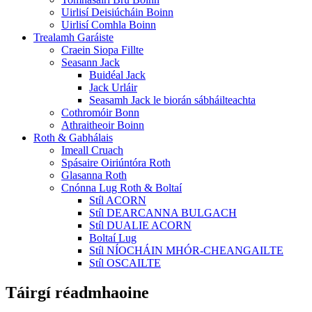
Uirlisí Deisiúcháin Boinn
Uirlisí Comhla Boinn
Trealamh Garáiste
Craein Siopa Fillte
Seasann Jack
Buidéal Jack
Jack Urláir
Seasamh Jack le biorán sábháilteachta
Cothromóir Bonn
Athraitheoir Boinn
Roth & Gabhálais
Imeall Cruach
Spásaire Oiriúntóra Roth
Glasanna Roth
Cnónna Lug Roth & Boltaí
Stíl ACORN
Stíl DEARCANNA BULGACH
Stíl DUALIE ACORN
Boltaí Lug
Stíl NÍOCHÁIN MHÓR-CHEANGAILTE
Stíl OSCAILTE
Táirgí réadmhaoine