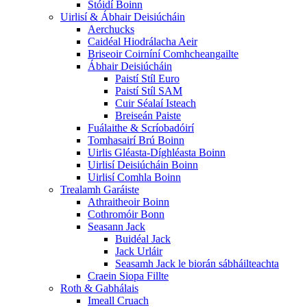
Stóidí Boinn
Uirlisí & Ábhair Deisiúcháin
Aerchucks
Caidéal Hiodrálacha Aeir
Briseoir Coirníní Comhcheangailte
Ábhair Deisiúcháin
Paistí Stíl Euro
Paistí Stíl SAM
Cuir Séalaí Isteach
Breiseán Paiste
Fuálaithe & Scríobadóirí
Tomhasairí Brú Boinn
Uirlis Gléasta-Díghléasta Boinn
Uirlisí Deisiúcháin Boinn
Uirlisí Comhla Boinn
Trealamh Garáiste
Athraitheoir Boinn
Cothromóir Bonn
Seasann Jack
Buidéal Jack
Jack Urláir
Seasamh Jack le biorán sábháilteachta
Craein Siopa Fillte
Roth & Gabhálais
Imeall Cruach