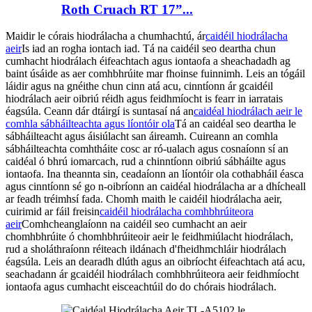
Roth Cruach RT 17”...
Maidir le córais hiodrálacha a chumhachtú, ár
caidéil hiodrálacha
aeir
Is iad an rogha iontach iad. Tá na caidéil seo deartha chun
cumhacht hiodrálach éifeachtach agus iontaofa a sheachadadh ag
baint úsáide as aer comhbhrúite mar fhoinse fuinnimh. Leis an tógáil
láidir agus na gnéithe chun cinn atá acu, cinntíonn ár gcaidéil
hiodrálach aeir oibriú réidh agus feidhmíocht is fearr in iarratais
éagsúla. Ceann dár dtáirgí is suntasaí ná an
caidéal hiodrálach aeir le
comhla sábháilteachta agus líontóir ola
Tá an caidéal seo deartha le
sábháilteacht agus áisiúlacht san áireamh. Cuireann an comhla
sábháilteachta comhtháite cosc ​​ar ró-ualach agus cosnaíonn sí an
caidéal ó bhrú iomarcach, rud a chinntíonn oibriú sábháilte agus
iontaofa. Ina theannta sin, ceadaíonn an líontóir ola cothabháil éasca
agus cinntíonn sé go n-oibríonn an caidéal hiodrálacha ar a dhícheall
ar feadh tréimhsí fada. Chomh maith le caidéil hiodrálacha aeir,
cuirimid ar fáil freisin
caidéil hiodrálacha comhbhrúiteora
aeir
Comhcheanglaíonn na caidéil seo cumhacht an aeir
chomhbhrúite ó chomhbhrúiteoir aeir le feidhmiúlacht hiodrálach,
rud a sholáthraíonn réiteach ildánach d'fheidhmchláir hiodrálach
éagsúla. Leis an dearadh dlúth agus an oibríocht éifeachtach atá acu,
seachadann ár gcaidéil hiodrálach comhbhrúiteora aeir feidhmíocht
iontaofa agus cumhacht eisceachtúil do do chórais hiodrálach.