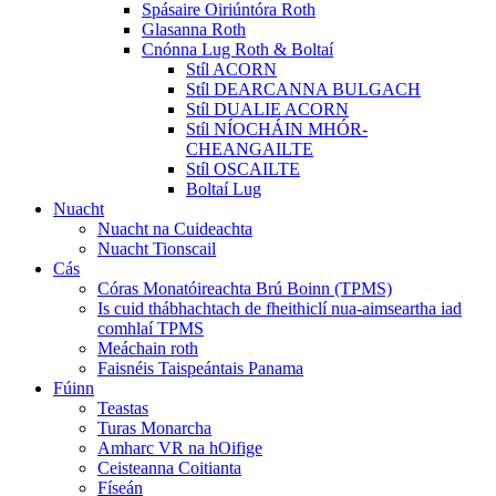
Spásaire Oiriúntóra Roth
Glasanna Roth
Cnónna Lug Roth & Boltaí
Stíl ACORN
Stíl DEARCANNA BULGACH
Stíl DUALIE ACORN
Stíl NÍOCHÁIN MHÓR-
CHEANGAILTE
Stíl OSCAILTE
Boltaí Lug
Nuacht
Nuacht na Cuideachta
Nuacht Tionscail
Cás
Córas Monatóireachta Brú Boinn (TPMS)
Is cuid thábhachtach de fheithiclí nua-aimseartha iad
comhlaí TPMS
Meáchain roth
Faisnéis Taispeántais Panama
Fúinn
Teastas
Turas Monarcha
Amharc VR na hOifige
Ceisteanna Coitianta
Físeán