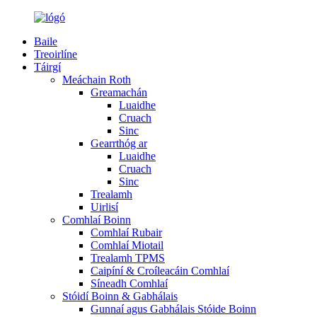
Baile
Treoirlíne
Táirgí
Meáchain Roth
Greamachán
Luaidhe
Cruach
Sinc
Gearrthóg ar
Luaidhe
Cruach
Sinc
Trealamh
Uirlisí
Comhlaí Boinn
Comhlaí Rubair
Comhlaí Miotail
Trealamh TPMS
Caipíní & Croíleacáin Comhlaí
Síneadh Comhlaí
Stóidí Boinn & Gabhálais
Gunnaí agus Gabhálais Stóide Boinn